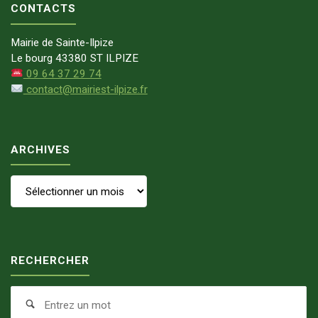
CONTACTS
Mairie de Sainte-Ilpize
Le bourg 43380 ST ILPIZE
09 64 37 29 74
contact@mairiest-ilpize.fr
ARCHIVES
Archives
RECHERCHER
Se
Search
fo