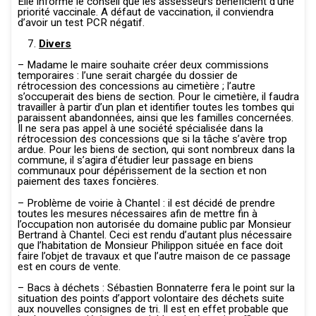
Elle informe le conseil que les assesseurs bénéficient d’une
priorité vaccinale. A défaut de vaccination, il conviendra
d’avoir un test PCR négatif.
Divers
– Madame le maire souhaite créer deux commissions
temporaires : l’une serait chargée du dossier de
rétrocession des concessions au cimetière ; l’autre
s’occuperait des biens de section. Pour le cimetière, il faudra
travailler à partir d’un plan et identifier toutes les tombes qui
paraissent abandonnées, ainsi que les familles concernées.
Il ne sera pas appel à une société spécialisée dans la
rétrocession des concessions que si la tâche s’avère trop
ardue. Pour les biens de section, qui sont nombreux dans la
commune, il s’agira d’étudier leur passage en biens
communaux pour dépérissement de la section et non
paiement des taxes foncières.
– Problème de voirie à Chantel : il est décidé de prendre
toutes les mesures nécessaires afin de mettre fin à
l’occupation non autorisée du domaine public par Monsieur
Bertrand à Chantel. Ceci est rendu d’autant plus nécessaire
que l’habitation de Monsieur Philippon située en face doit
faire l’objet de travaux et que l’autre maison de ce passage
est en cours de vente.
– Bacs à déchets : Sébastien Bonnaterre fera le point sur la
situation des points d’apport volontaire des déchets suite
aux nouvelles consignes de tri. Il est en effet probable que