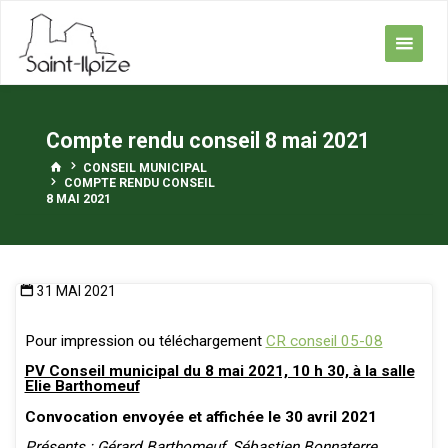
Skip
to
content
Compte rendu conseil 8 mai 2021
HOME
CONSEIL MUNICIPAL
COMPTE RENDU CONSEIL
8 MAI 2021
31 MAI 2021
Pour impression ou téléchargement
CR conseil 05-08
PV Conseil municipal du 8 mai 2021, 10 h 30, à la salle
Elie Barthomeuf
Convocation envoyée et affichée le 30 avril 2021
Présents : Gérard Barthomeuf, Sébastien Bonnaterre,