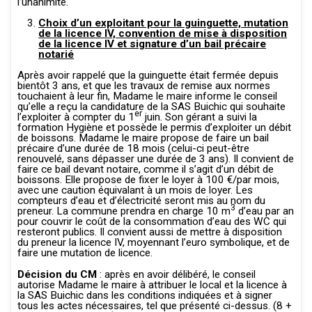
l’unanimité.
Choix d’un exploitant pour la guinguette, mutation
de la licence IV, convention de mise à disposition
de la licence IV et signature d’un bail précaire
notarié
Après avoir rappelé que la guinguette était fermée depuis
bientôt 3 ans, et que les travaux de remise aux normes
touchaient à leur fin, Madame le maire informe le conseil
qu’elle a reçu la candidature de la SAS Buichic qui souhaite
er
l’exploiter à compter du 1
juin. Son gérant a suivi la
formation Hygiène et possède le permis d’exploiter un débit
de boissons. Madame le maire propose de faire un bail
précaire d’une durée de 18 mois (celui-ci peut-être
renouvelé, sans dépasser une durée de 3 ans). Il convient de
faire ce bail devant notaire, comme il s’agit d’un débit de
boissons. Elle propose de fixer le loyer à 100 €/par mois,
avec une caution équivalant à un mois de loyer. Les
compteurs d’eau et d’électricité seront mis au nom du
3
preneur. La commune prendra en charge 10 m
d’eau par an
pour couvrir le coût de la consommation d’eau des WC qui
resteront publics. Il convient aussi de mettre à disposition
du preneur la licence IV, moyennant l’euro symbolique, et de
faire une mutation de licence.
Décision du CM
: après en avoir délibéré, le conseil
autorise Madame le maire à attribuer le local et la licence à
la SAS Buichic dans les conditions indiquées et à signer
tous les actes nécessaires, tel que présenté ci-dessus. (8 +