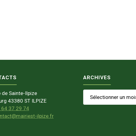
TACTS
ARCHIVES
Archives
 de Sainte-Ilpize
urg 43380 ST ILPIZE
 64 37 29 74
tact@mairiest-ilpize.fr