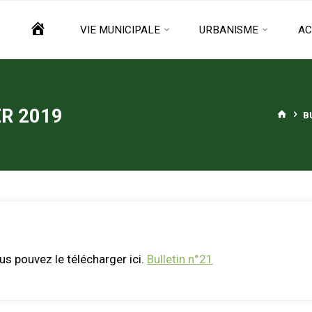
ACCUEIL
VIE MUNICIPALE
URBANISME
AC
R 2019
HOM
B
ous pouvez le télécharger ici.
Bulletin n°21