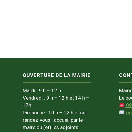
OUVERTURE DE LA MAIRIE
CON
Mardi : 9 h – 12 h
Mairie
Vendredi : 9 h – 12 h et 14 h –
Le bo
17h
09
Dimanche : 10 h – 12 h et sur
con
rendez-vous : accueil par le
maire ou (et) les adjoints