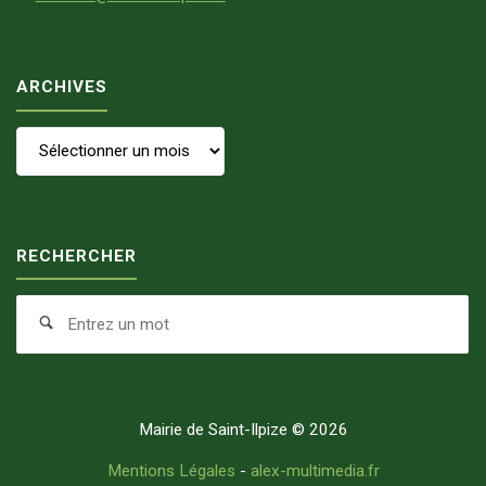
ARCHIVES
Archives
RECHERCHER
Se
Search
fo
Mairie de Saint-Ilpize © 2026
Mentions Légales
-
alex-multimedia.fr