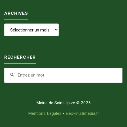
ARCHIVES
Archives
RECHERCHER
Se
Search
fo
Mairie de Saint-Ilpize © 2026
Mentions Légales
-
alex-multimedia.fr