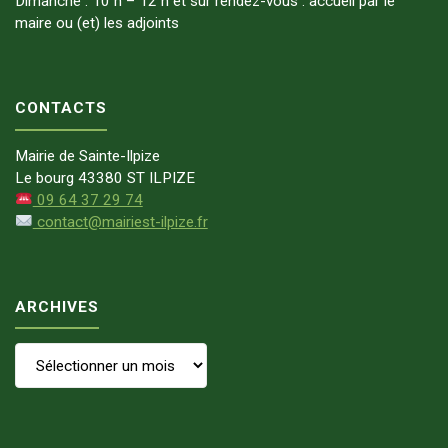
Dimanche : 10 h – 12 h et sur rendez-vous : accueil par le
maire ou (et) les adjoints
CONTACTS
Mairie de Sainte-Ilpize
Le bourg 43380 ST ILPIZE
09 64 37 29 74
contact@mairiest-ilpize.fr
ARCHIVES
Archives