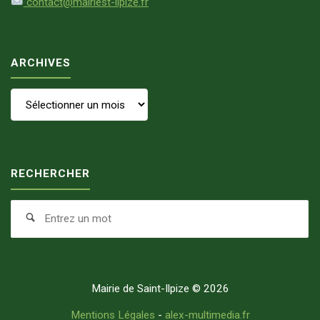
contact@mairiest-ilpize.fr
ARCHIVES
Archives
RECHERCHER
Se
Search
fo
Mairie de Saint-Ilpize © 2026
Mentions Légales
-
alex-multimedia.fr